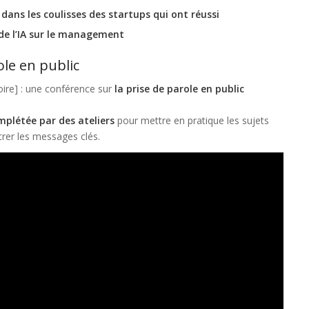
e
dans les coulisses des startups qui ont réussi
 de l’IA sur le management
ole en public
oire] : une conférence sur
la prise de parole en public
mplétée par des ateliers
pour mettre en pratique les sujets
rer les messages clés.