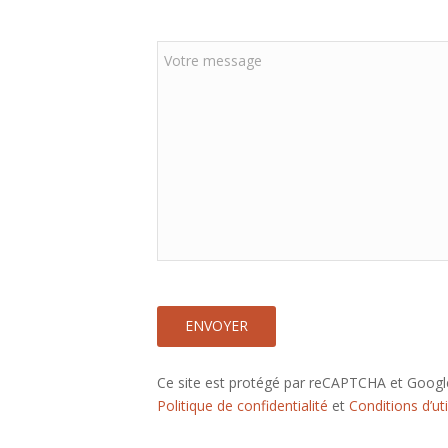
r
e
V
e
o
-
t
m
r
a
e
i
m
l
e
*
s
s
a
g
e
ENVOYER
Ce site est protégé par reCAPTCHA et Googl
Politique de confidentialité
et
Conditions d’uti