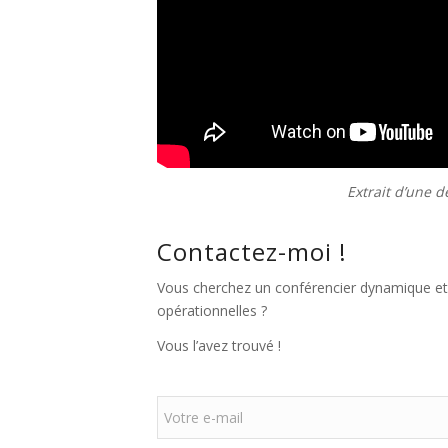
Extrait d’une 
Contactez-moi !
Vous cherchez un conférencier dynamique et p
opérationnelles ?
Vous l’avez trouvé !
V
o
t